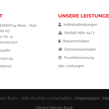
T
UNSERE LEISTUNG
Individualleistungen
DIENST24 Rhein - Ruhr
AN AG
Notfall-Hilfe 24/7
r Str. 1a
Wasserschäden
revenbroich
Elementarschaden
 214680
Feuchtemessung
rosan.ag
alle Leistungen
tdienst
n Ruhr - Alle Rechte vorbehalten |
Impressum
|
Ha
Digital Media Park