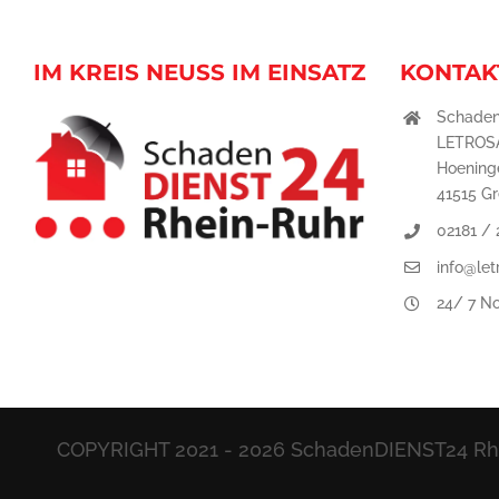
IM KREIS NEUSS IM EINSATZ
KONTAK
Schaden
LETROS
Hoeninge
41515 G
02181 /
info@let
24/ 7 No
COPYRIGHT 2021 -
2026 SchadenDIENST24 Rhei