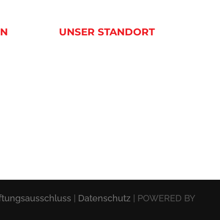
EN
UNSER STANDORT
ftungsausschluss
|
Datenschutz
| POWERED BY