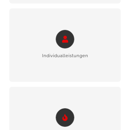
Individual­leistungen
Wir sind Ihr kompetenter Partner für Haustechnik
im Kreis Neuss – für den privaten als auch
gewerblichen Bereich.
Individual­leistungen
ERFAHREN SIE MEHR
Sachverständigentätigkeit
Wir bieten Ihnen zuverlässige Soforthilfe bei dem
Thema Sachverständigentätigkeit. Sprechen Sie