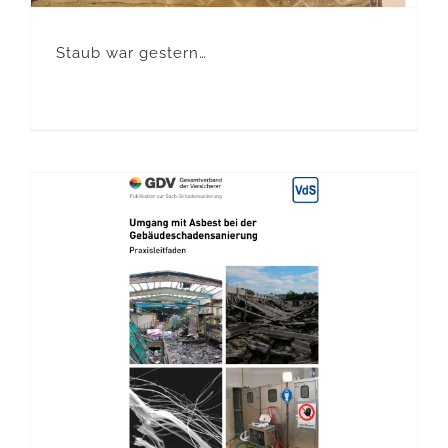
Staub war gestern…
Asbestservice von Ihrem Sachversicherer