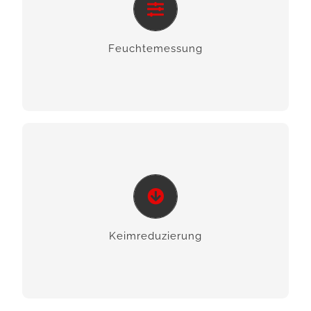
Wir erkennen freies Wasser und helfen Ihnen mit
Messtechnik auf hohem Niveau.
Feuchte­­messung
Keim­­reduzierung
Wir helfen Ihnen bei der Bekämpfung von
Schimmelpilz und sorgen für gesunde
Keim­­reduzierung
Verhältnisse.