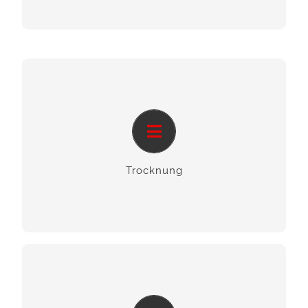
Trocknung
Wir unterstützen Sie bei der Behandlung und
Trocknung von Feuchtigkeit.
Trocknung
Feuchte­­messung