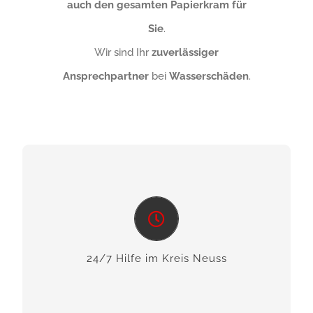
auch den gesamten Papierkram für
Sie
.
Wir sind Ihr
zuverlässiger
Ansprechpartner
bei
Wasserschäden
.
24/7 Hilfe im Kreis Neuss
Wir bieten Ihnen zuverlässige Soforthilfe bei
Schäden an Gebäuden.
24/7 Hilfe im Kreis Neuss