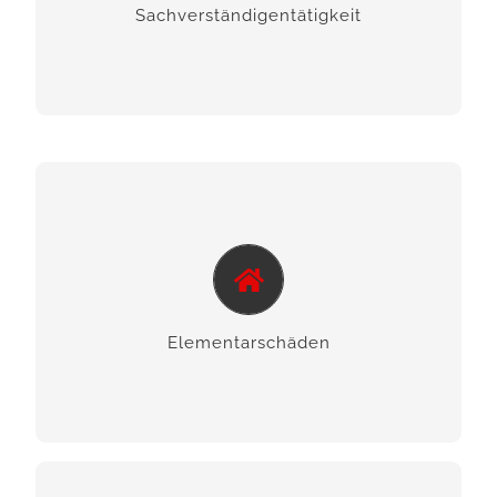
Sach­verstän­digen­tätigkeit
uns an.
Elementar­schäden
Wir unterstützen Sie bei Überschwemmungen
und Starkwindereignissen.
Elementar­schäden