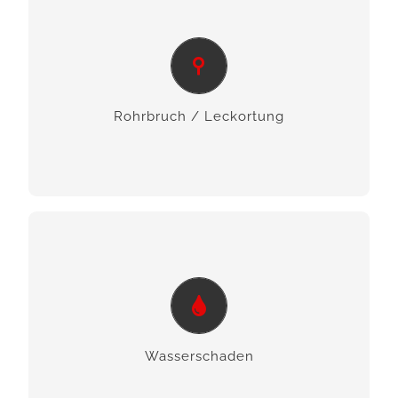
Rohrbruch / Leckortung
Wir unterstützen Sie und stoppen den
Wasseraustritt und sichern Ihre Werte.
Rohrbruch / Leck­ortung
Wasserschaden
Wir helfen Ihnen bei Wasserschäden jeder Art
und kommen wie die Feuerwehr.
Wasser­schaden