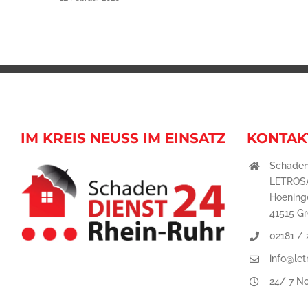
IM KREIS NEUSS IM EINSATZ
KONTAK
Schaden
LETROS
Hoeninge
41515 G
02181 /
info@let
24/ 7 No