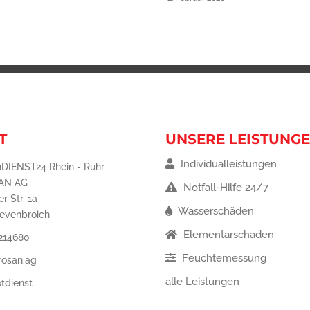
T
UNSERE LEISTUNG
Individualleistungen
DIENST24 Rhein - Ruhr
AN AG
Notfall-Hilfe 24/7
r Str. 1a
Wasserschäden
revenbroich
Elementarschaden
 214680
Feuchtemessung
rosan.ag
alle Leistungen
tdienst