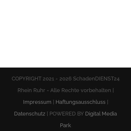
COPYRIGHT 2021 -
2026 SchadenDIENST24
Rhein Ruhr - Alle Rechte vorbehalten |
Impressum
|
Haftungsausschluss
|
Datenschutz
| POWERED BY
Digital Media
Park