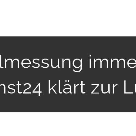
elmessung imme
st24 klärt zur L