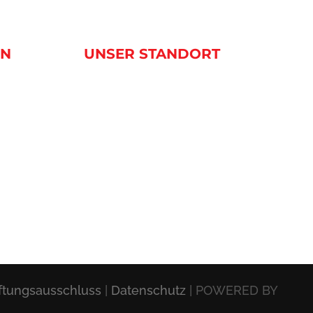
EN
UNSER STANDORT
ftungsausschluss
|
Datenschutz
| POWERED BY