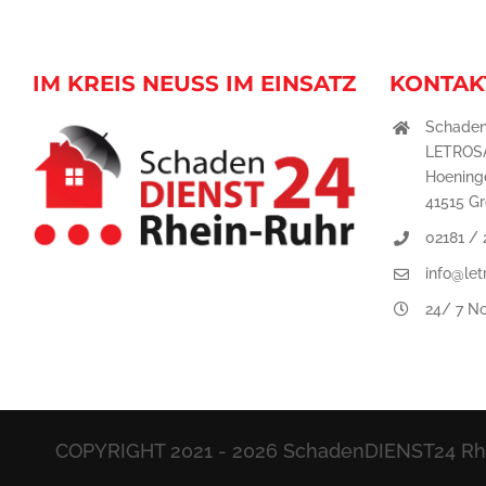
IM KREIS NEUSS IM EINSATZ
KONTAK
Schaden
LETROS
Hoeninge
41515 G
02181 /
info@let
24/ 7 No
COPYRIGHT 2021 -
2026 SchadenDIENST24 Rhei