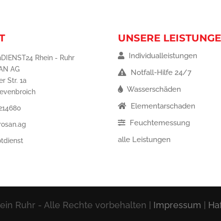
T
UNSERE LEISTUNG
Individualleistungen
DIENST24 Rhein - Ruhr
AN AG
Notfall-Hilfe 24/7
r Str. 1a
Wasserschäden
revenbroich
Elementarschaden
 214680
Feuchtemessung
rosan.ag
alle Leistungen
tdienst
n Ruhr - Alle Rechte vorbehalten |
Impressum
|
Ha